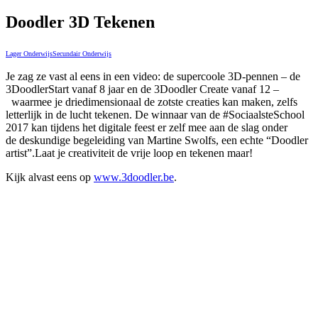
Doodler 3D Tekenen
Lager Onderwijs
Secundair Onderwijs
Je zag ze vast al eens in een video: de supercoole 3D-pennen –
de
3DoodlerStart vanaf 8 jaar en de 3Doodler Create vanaf 12 –
waarmee je driedimensionaal de zotste creaties kan maken,
zelfs
letterlijk in de lucht tekenen.
De winnaar van de #SociaalsteSchool
2017 kan tijdens het digitale feest er zelf mee aan de slag
onder
de deskundige begeleiding van Martine Swolfs, een echte “Doodler
artist”.
Laat je creativiteit de vrije loop en tekenen maar!
Kijk alvast eens op
www.3doodler.be
.