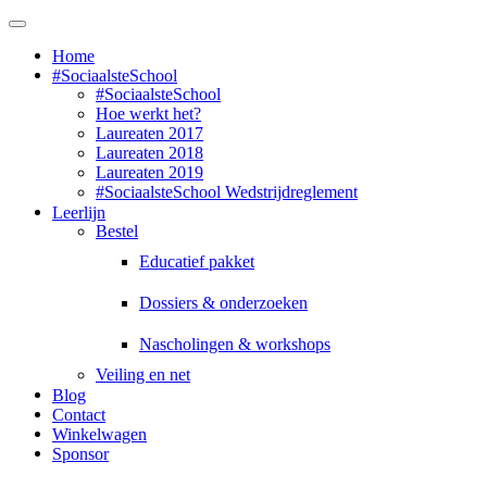
sCooledu
Toggle
navigation
Home
#SociaalsteSchool
#SociaalsteSchool
Hoe werkt het?
Laureaten 2017
Laureaten 2018
Laureaten 2019
#SociaalsteSchool Wedstrijdreglement
Leerlijn
Bestel
Educatief pakket
Dossiers & onderzoeken
Nascholingen & workshops
Veiling en net
Blog
Contact
Winkelwagen
Sponsor